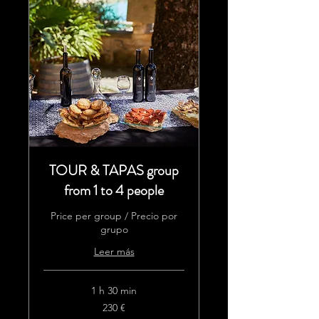
TOUR & TAPAS group
from 1 to 4 people
Price per group / Precio por
grupo
Leer más
1 h 30 min
230
230 €
euros