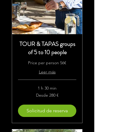
TOUR & TAPAS groups
of 5 to 10 people
Price per person 56€
Leer más
1 h 30 min
Desde
Desde 280 €
280
euros
Solicitud de reserva