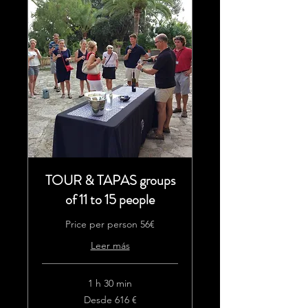
TOUR & TAPAS groups
of 11 to 15 people
Price per person 56€
Leer más
1 h 30 min
Desde
Desde 616 €
616