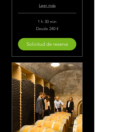
Leer más
1 h 30 min
Desde
Desde 240 €
240
euros
Solicitud de reserva