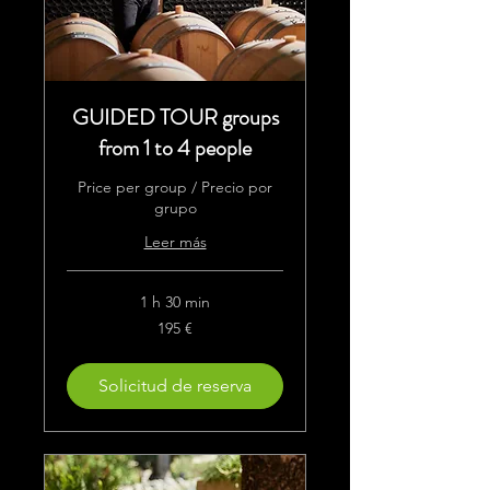
GUIDED TOUR groups
from 1 to 4 people
Price per group / Precio por
grupo
Leer más
1 h 30 min
195
195 €
euros
Solicitud de reserva