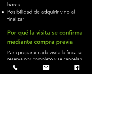
horas
Posibilidad de adquirir vino al
finalizar
Por qué la visita se confirma
mediante compra previa
Para preparar cada visita la finca se
reserva por completo y se cancelan
otras actividades previstas ese día.
La mesa, los alimentos y el personal
se organizan exclusivamente para
vosotros y no pueden reutilizarse en
otra fecha.
Por este motivo la visita queda
confirmada mediante la compra
anticipada de la experiencia.
En caso de no poder asistir, haremos lo