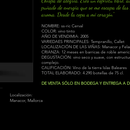
Chispa de alegría. Eres un espíritu libre, a
puñado de energia que se me escapa de las
aroma. Desde la copa a mi corazón"
NOMBRE: ss-ric Cerval
COLOR: vino tinto
AÑO DE VENDIMIA: 2005
VARIEDAES PRINCIPALES: Tempranillo, Callet
LOCALIZACIÓN DE LAS VIÑAS: Manacor y Felani
CRIANZA: 12 meses en barricas de roble ameri
DEGUSTACIÓN: vino seco y suave, con estructura
complejo.
CALIFICACIÓN: Vino de la tierra Islas Baleares
TOTAL ELABORADO: 4.290 botellas de 75 cl.
DE VENTA SÓLO EN BODEGA Y ENTREGA A 
Localización:
Manacor, Mallorca