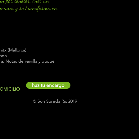
ún por conocer. Eres un
 manos y se transforma en
tx (Mallorca)
cano
. Notas de vainilla y buqué
haz tu encargo
DOMICILIO
© Son Sureda Ric 2019